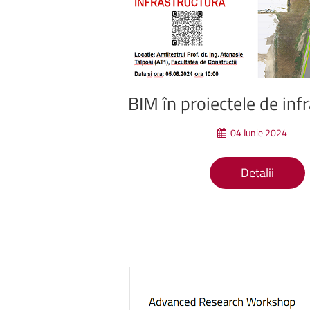
BIM
în
proiectele
de
inf
04 Iunie 2024
Detalii