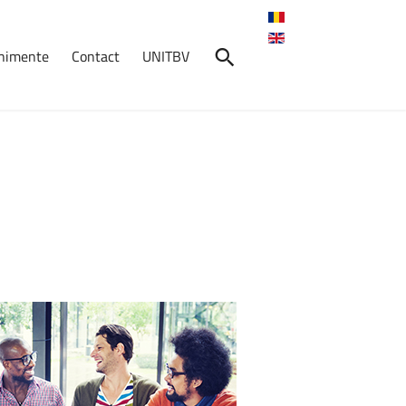
enimente
Contact
UNITBV
nimente
Crosul
Universității
Transilvania
2026
7 mai 2026, ora: 10:30, Start:
Cantina ...
InfraDays
2026
2 - 3 aprilie 2026
Absolvenți
în
Fața