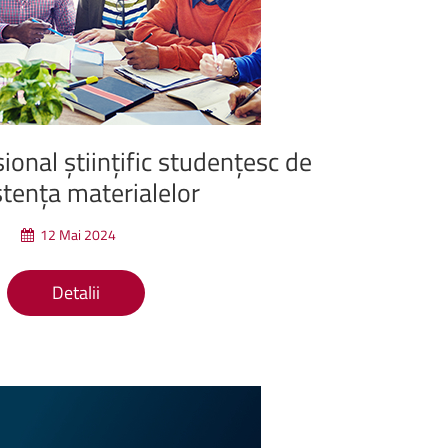
Companiilor
–
AFCO
2026
14 mai 2026, Aula „Sergiu T.
Chiriacescu” a ...
sional
științific
studențesc
de
stența
materialelor
12 Mai 2024
Detalii