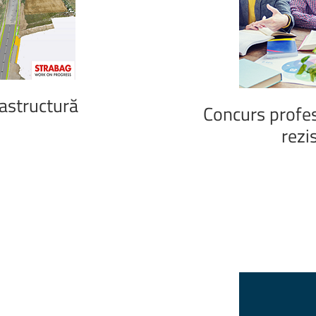
Biblioteca Universității
rastructură
Concurs
profe
rezi