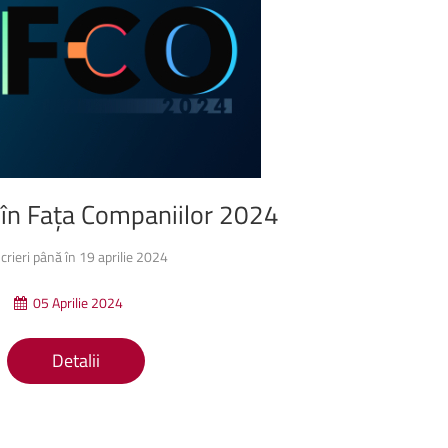
în
Fața
Companiilor
2024
scrieri până în 19 aprilie 2024
05 Aprilie 2024
Detalii