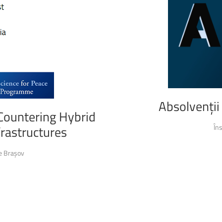
Absolvenții
Countering
Hybrid
În
frastructures
e Brașov