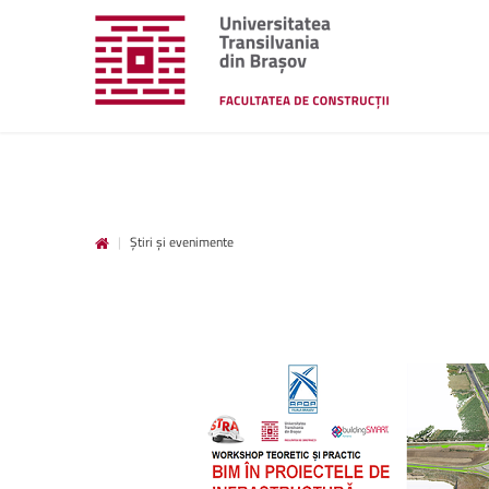
|
Știri și evenimente
unitbv.ro
Accesează pagina dedicată st
www.unitbv.ro. Vei găsi inform
privind mobilitățile, practic
administrative și evenimen
desfășoară în universitate.
www.unitbv.ro