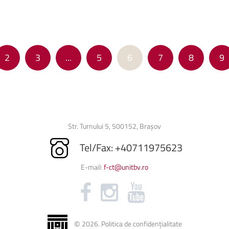
2
3
...
5
6
7
8
9
Str. Turnului 5, 500152, Brașov
Tel/Fax: +40711975623
E-mail:
f-ct@unitbv.ro
©
2026
.
Politica de confidențialitate