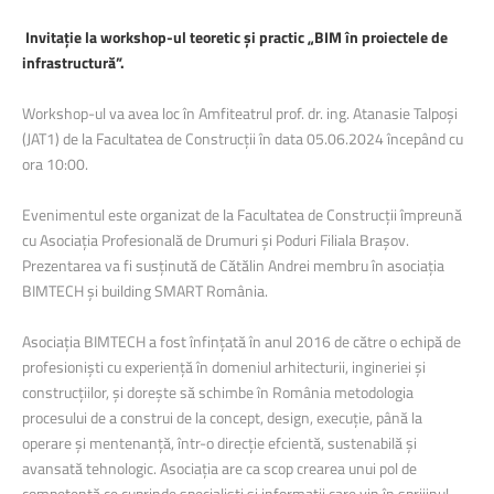
Invitație la workshop-ul teoretic și practic „BIM în proiectele de
infrastructură”.
Workshop-ul va avea loc în Amfiteatrul prof. dr. ing. Atanasie Talpoși
(JAT1) de la Facultatea de Construcții în data 05.06.2024 începând cu
ora 10:00.
Evenimentul este organizat de la Facultatea de Construcții împreună
cu Asociația Profesională de Drumuri și Poduri Filiala Brașov.
Prezentarea va fi susținută de Cătălin Andrei membru în asociația
BIMTECH și building SMART România.
Asociația BIMTECH a fost înfințată în anul 2016 de către o echipă de
profesioniști cu experiență în domeniul arhitecturii, ingineriei și
construcțiilor, și dorește să schimbe în România metodologia
procesului de a construi de la concept, design, execuție, până la
operare și mentenanță, într-o direcție efcientă, sustenabilă și
avansată tehnologic. Asociația are ca scop crearea unui pol de
competență ce cuprinde specialiști și informații care vin în sprijinul