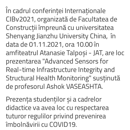
În
cadrul
conferinței
Internaționale
CIBv2021,
organizată
de
Facultatea
de
Construcții
împreună
cu
universitatea
Shenyang
Jianzhu
University
China,
în
data
de
01.11.2021,
ora
10.00
în
amfiteatrul
Atanasie
Talpoși
-
JAT,
are
loc
prezentarea
"Advanced
Sensors
for
Real-time
Infrastructure
Integrity
and
Structural
Health
Monitoring"
susținută
de
profesorul
Ashok
VASEASHTA.
Prezența
studenților
și
a
cadrelor
didactice
va
avea
loc
cu
respectarea
tuturor
regulilor
privind
prevenirea
îmbolnăvirii
cu
COVID19.