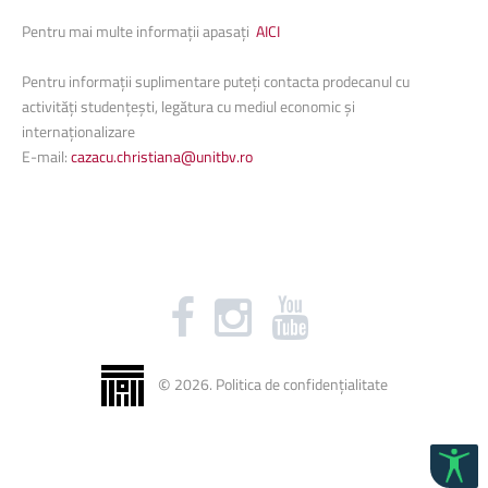
Pentru mai multe informații apasați
AICI
Pentru informații
suplimentare
puteți contacta p
rodecanul cu
activități studențești, legătura cu mediul economic și
internaționalizare
E-mail:
cazacu.christiana@unitbv.ro
©
2026
.
Politica de confidențialitate