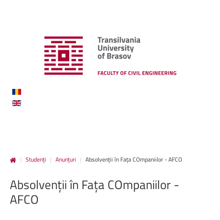
|
Studenți
|
Anunțuri
|
Absolvenții în Fața COmpaniilor - AFCO
Absolvenții
în
Fața
COmpaniilor
-
AFCO