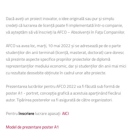
Dacă aveți un proiect inovator, o idee originală sau pur şi simplu
credeți că lucrarea de licență poate fi implementată într-o companie,
vă așteptăm să vă înscrieți la AFCO – Absolvenții în Fața Companiilor.
AFCO va avea loc, marți, 10 mai 2022 și se adresează pe de o parte
studenților din anii terminali (licență, masterat, doctorat) care doresc
să prezinte aspecte specifice propriilor proiectelor de diplomă
reprezentanților mediului economic, dar și studenților din anii mai mici
cu rezultate deosebite obținute în cadrul unor alte proiecte.
Prezentarea lucrărilor pentru AFCO 2022 va fi făcută sub formă de
poster A1 - portret, concepția grafică a acestuia aparținând fiecărui
autor. Tipărirea posterelor va fi asigurată de către organizatori.
Pentru
înscriere
lucrare apasați
AICI
Model de prezentare poster A1